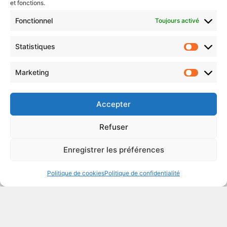
et fonctions.
Fonctionnel
Toujours activé
Statistiques
Statist
Marketing
Market
Accepter
Refuser
Enregistrer les préférences
Aujourd’hui, toute activité a besoin d’outils
Politique de cookies
Politique de confidentialité
digitaux.
UN PANEL