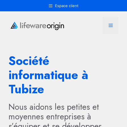
Aller
Espace client
au
contenu
Menu
Société
informatique à
Tubize
Nous aidons les petites et
moyennes entreprises à
s’équiper et se développer.